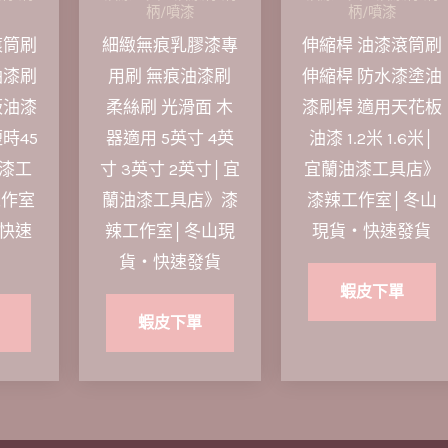
柄/噴漆
柄/噴漆
滾筒刷
細緻無痕乳膠漆專
伸縮桿 油漆滾筒刷
油漆刷
用刷 無痕油漆刷
伸縮桿 防水漆塗油
板油漆
柔絲刷 光滑面 木
漆刷桿 適用天花板
短時45
器適用 5英寸 4英
油漆 1.2米 1.6米│
漆工
寸 3英寸 2英寸│宜
宜蘭油漆工具店》
工作室
蘭油漆工具店》漆
漆辣工作室│冬山
快速
辣工作室│冬山現
現貨‧快速發貨
貨‧快速發貨
蝦皮下單
蝦皮下單