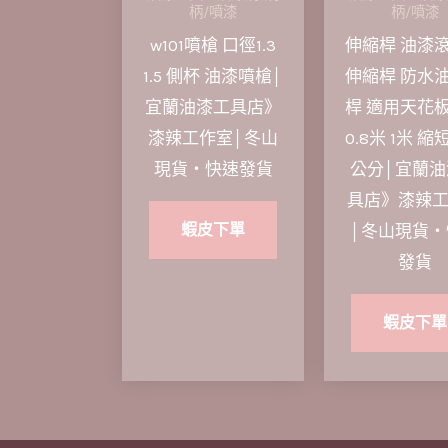
柄/噴漆
柄/噴漆
w101噴槍 口徑1.3
伸縮桿 油漆
1.5 側杯 油漆噴槍│
伸縮桿 防水
宜蘭油漆工具店》
桿 適用天花
漆辣工作室│冬山
0.8米 1米 縮
現貨‧快速發貨
公分│宜蘭油
具店》漆辣
蝦皮下單
│冬山現貨‧
發貨
蝦皮下單