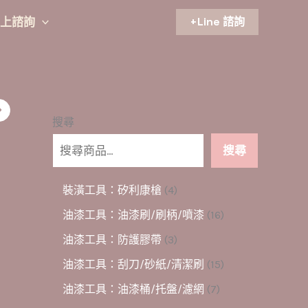
+Line 諮詢
上諮詢
搜尋
搜尋
4
裝潢工具：矽利康槍
4
個
1
油漆工具：油漆刷/刷柄/噴漆
16
產
6
品
3
油漆工具：防護膠帶
3
個
個
產
1
油漆工具：刮刀/砂紙/清潔刷
15
產
品
5
品
7
油漆工具：油漆桶/托盤/濾網
7
個
個