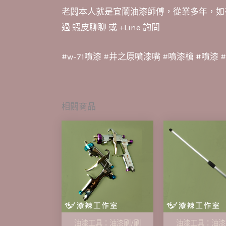
老闆本人就是宜蘭油漆師傅，從業多年，如
過
蝦皮聊聊
或
+Line
詢問
#w-71噴漆 #井之原噴漆嘴 #噴漆槍 #噴漆 
相關商品
油漆工具：油漆刷/刷
油漆工具：油漆