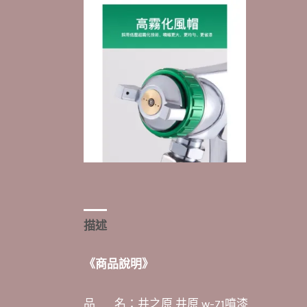
描述
額外資訊
《商品說明》
品 名：井之原 井原 w-71噴漆