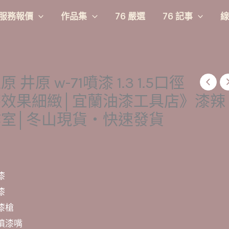
服務報價
作品集
76 嚴選
76 記事
線
 井原 w-71噴漆 1.3 1.5口徑
漆效果細緻│宜蘭油漆工具店》漆辣
作室│冬山現貨‧快速發貨
漆
漆
漆槍
噴漆嘴