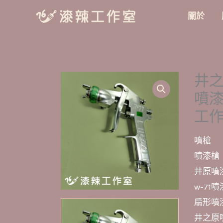
跳
關於
至
主
要
內
井之原
容
噴
工
噴槍
噴漆槍
井原噴
w-71噴
扇形噴
井之原